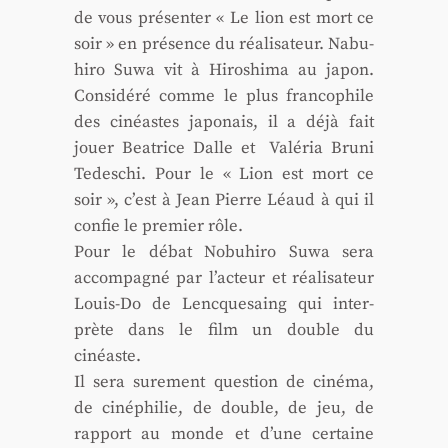
de vous pré­sen­ter « Le lion est mort ce
soir » en pré­sence du réa­li­sa­teur. Nabu­
hi­ro Suwa vit à Hiro­shi­ma au japon.
Consi­dé­ré comme le plus fran­co­phile
des cinéastes japo­nais, il a déjà fait
jouer Bea­trice Dalle et Valé­ria Bru­ni
Tedes­chi. Pour le « Lion est mort ce
soir », c’est à Jean Pierre Léaud à qui il
confie le pre­mier rôle.
Pour le débat Nobu­hi­ro Suwa sera
accom­pa­gné par l’ac­teur et réa­li­sa­teur
Louis-Do de Lenc­que­saing qui inter­
prète dans le film un double du
cinéaste.
Il sera sur­ement ques­tion de ciné­ma,
de ciné­phi­lie, de double, de jeu, de
rap­port au monde et d’une cer­taine