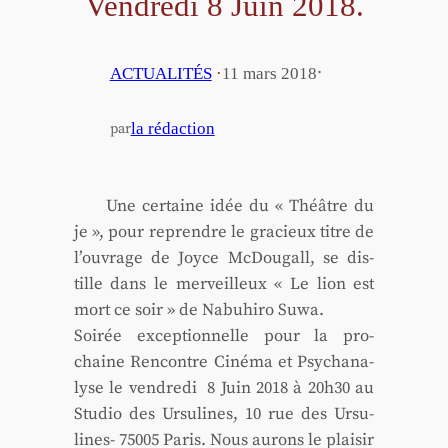
Vendredi 8 Juin 2018.
·
ACTUALITÉS
·
11 mars 2018
la rédaction
par
Une cer­taine idée du « Théâtre du
je », pour reprendre le gra­cieux titre de
l’ou­vrage de Joyce McDou­gall, se dis­
tille dans le mer­veilleux « Le lion est
mort ce soir » de Nabu­hi­ro Suwa.
Soi­rée excep­tion­nelle pour la pro­
chaine Ren­contre Ciné­ma et Psy­cha­na­
lyse le ven­dre­di 8 Juin 2018 à 20h30 au
Stu­dio des Ursu­lines, 10 rue des Ursu­
lines- 75005 Paris. Nous aurons le plai­sir