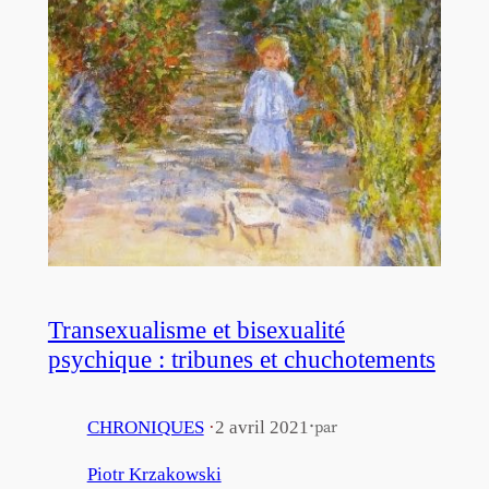
Transexualisme et bisexualité
psychique : tribunes et chuchotements
·
CHRONIQUES
·
2 avril 2021
par
Piotr Krzakowski