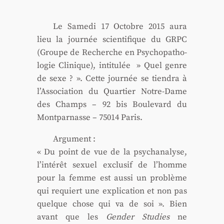
Le Same­di 17 Octobre 2015 aura
lieu la jour­née scien­ti­fique du GRPC
(Groupe de Recherche en Psy­cho­pa­tho­
lo­gie Cli­nique), inti­tu­lée » Quel genre
de sexe ? ». Cette jour­née se tien­dra à
l’As­so­cia­tion du Quar­tier Notre-Dame
des Champs – 92 bis Bou­le­vard du
Mont­par­nasse – 75014 Paris.
Argu­ment :
« Du point de vue de la psy­cha­na­lyse,
l’in­té­rêt sexuel exclu­sif de l’homme
pour la femme est aus­si un pro­blème
qui requiert une expli­ca­tion et non pas
quelque chose qui va de soi ». Bien
avant que les
Gen­der Stu­dies
ne