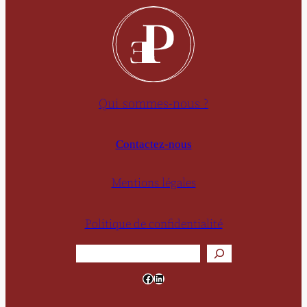
Qui sommes-nous ?
Contactez-nous
Mentions légales
Politique de confidentialité
Rechercher
Facebook
LinkedIn