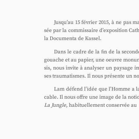
Jusqu’au 15 février 2015, à ne pas ma
sée par la com­mis­saire d’exposition Cath
la Docu­men­ta de Kas­sel.
Dans le cadre de la ﬁn de la seconde 
gouache et au papier, une oeuvre monu­m
sis, nous invite à ana­ly­ser un pay­sage 
ses trau­ma­tismes. Il nous pré­sente un nou
Lam défend l’idée que l’Homme a la cap
cable. Il nous offre une image de la not
La Jungle
, habi­tuel­le­ment conser­vée 