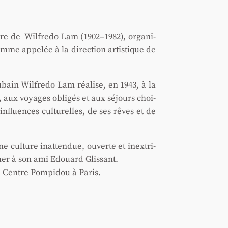
re de Wil­fre­do Lam (1902–1982), orga­ni­
mme appe­lée à la direc­tion artis­tique de
ain Wil­fre­do Lam réa­lise, en 1943, à la
, aux voyages obli­gés et aux séjours choi­
 inﬂuences cultu­relles, de ses rêves et de
.
 culture inat­ten­due, ouverte et inex­tri­
her à son ami Edouard Glis­sant.
 Centre Pom­pi­dou à Paris.