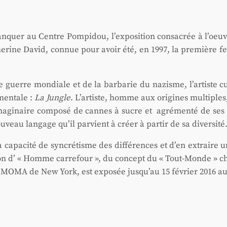
n­quer au Centre Pom­pi­dou, l’exposition consa­crée à l’oeuv
e­rine David, connue pour avoir été, en 1997, la pre­mière fe
guerre mon­diale et de la bar­ba­rie du nazisme, l’artiste cub
en­tale :
La Jungle
. L’artiste, homme aux ori­gines mul­tiples
ima­gi­naire com­po­sé de cannes à sucre et agré­men­té de ses
­veau lan­gage qu’il par­vient à créer à par­tir de sa diver­si­té
a­ci­té de syn­cré­tisme des dif­fé­rences et d’en extraire une
ion d’ « Homme car­re­four », du concept du « Tout-Monde » c
au MOMA de New York, est expo­sée jusqu’au 15 février 2016 au