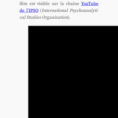
film est visible sur la chaine
You­Tube
de l’IPSO
(
Inter­na­tio­nal Psy­cho­ana­ly­ti­
cal Stu­dies Orga­ni­za­tion
).