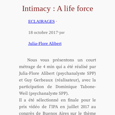
Intimacy : A life force
ECLAIRAGES
·
·
18 octobre 2017
par
Julia-Flore Alibert
Nous vous pré­sen­tons un court
métrage de 4 min qui a été réa­li­sé par
Julia-Flore Ali­bert (psy­cha­na­lyste SPP)
et Guy Ger­beaux (réa­li­sa­teur), avec la
par­ti­ci­pa­tion de Domi­nique Tabone-
Weil (psy­cha­na­lyste SPP).
Il a été sélec­tion­né en finale pour le
prix vidéo de l’IPA en juillet 2017 au
congrès de Bue­nos Aires sur le thème