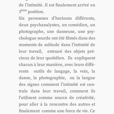
de l’intimité. Il est fina­le­ment arri­vé en
ème
3
posi­tion.
Six per­sonnes d’horizons dif­fé­rents,
deux psy­cha­na­lystes, un comé­dien, un
pho­to­graphe, une dan­seuse, une psy­
cho­logue sourde ont été fil­més dans des
moments de soli­tude dans l’intimité de
leur tra­vail, entou­ré des objets pré­
cieux de leur quo­ti­dien. Ils expliquent
cha­cun à leur manière, avec leurs dif­fé­
rents outils de lan­gage, la voix, la
danse, la pho­to­gra­phie, ou la langue
des signes com­ment l’intimité est cen­
trale dans leur tra­vail, com­ment ils
l’utilisent comme source de créa­ti­vi­té,
pour aller à la ren­contre des autres et
fina­le­ment comme une force de vie. Ce