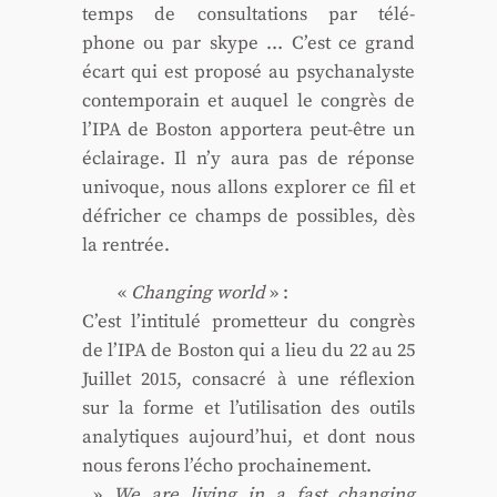
temps de consul­ta­tions par télé­
phone ou par skype … C’est ce grand
écart qui est pro­po­sé au psy­cha­na­lyste
contem­po­rain et auquel le congrès de
l’I­PA de Bos­ton appor­te­ra peut-être un
éclai­rage. Il n’y aura pas de réponse
uni­voque, nous allons explo­rer ce fil et
défri­cher ce champs de pos­sibles, dès
la ren­trée.
«
Chan­ging world
» :
C’est l’in­ti­tu­lé pro­met­teur du congrès
de l’I­PA de Bos­ton qui a lieu du 22 au 25
Juillet 2015, consa­cré à une réflexion
sur la forme et l’u­ti­li­sa­tion des outils
ana­ly­tiques aujourd’­hui, et dont nous
nous ferons l’é­cho pro­chai­ne­ment.
»
We are living in a fast chan­ging