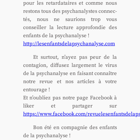
pour les retar­da­taires et comme nous
res­tons tous des psy­cha­na­lystes connec­
tés, nous ne sau­rions trop vous
conseiller la lec­ture appro­fon­die des
enfants de la psy­cha­na­lyse !
http://lesenfantsdelapsychanalyse.com
Et sur­tout, n’ayez pas peur de la
conta­gion, dif­fu­sez lar­ge­ment le virus
de la psy­cha­na­lyse en fai­sant connaître
notre revue et nos articles à votre
entou­rage !
Et n’ou­bliez pas notre page Face­book à
liker et par­ta­ger sur
https://www.facebook.com/revuelesenfantsdelap
Bon été en com­pa­gnie des enfants
de la psy­cha­na­lyse !