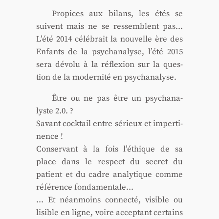
Pro­pices aux bilans, les étés se
suivent mais ne se res­semblent pas…
L’é­té 2014 célé­brait la nou­velle ère des
Enfants de la psy­cha­na­lyse, l’é­té 2015
sera dévo­lu à la réflexion sur la ques­
tion de la moder­ni­té en psy­cha­na­lyse.
Être ou ne pas être un psy­cha­na­
lyste 2.0. ?
Savant cock­tail entre sérieux et imper­ti­
nence !
Conser­vant à la fois l’é­thique de sa
place dans le res­pect du secret du
patient et du cadre ana­ly­tique comme
réfé­rence fon­da­men­tale…
… Et néan­moins connec­té, visible ou
lisible en ligne, voire accep­tant cer­tains