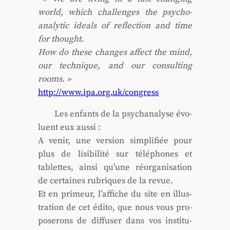
world, which chal­lenges the psy­cho­
ana­ly­tic ideals of reflec­tion and time
for thought.
How do these changes affect the mind,
our tech­nique, and our consul­ting
rooms. »
http://www.ipa.org.uk/congress
Les enfants de la psy­cha­na­lyse évo­
luent eux aus­si :
A venir, une ver­sion sim­pli­fiée pour
plus de lisi­bi­li­té sur télé­phones et
tablettes, ain­si qu’une réor­ga­ni­sa­tion
de cer­taines rubriques de la revue.
Et en pri­meur, l’af­fiche du site en illus­
tra­tion de cet édi­to, que nous vous pro­
po­se­rons de dif­fu­ser dans vos ins­ti­tu­