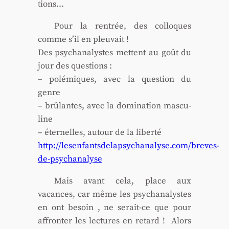
tions…
Pour la ren­trée, des col­loques
comme s’il en pleu­vait !
Des psy­cha­na­lystes mettent au goût du
jour des ques­tions :
– polé­miques, avec la ques­tion du
genre
– brû­lantes, avec la domi­na­tion mas­cu­
line
– éter­nelles, autour de la liber­té
http://lesenfantsdelapsychanalyse.com/breves-
de-psychanalyse
Mais avant cela, place aux
vacances, car même les psy­cha­na­lystes
en ont besoin , ne serait-ce que pour
affron­ter les lec­tures en retard ! Alors