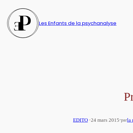
Aller
au
contenu
Les Enfants de la psychanalyse
P
·
EDITO
·
24 mars 2015
la
par