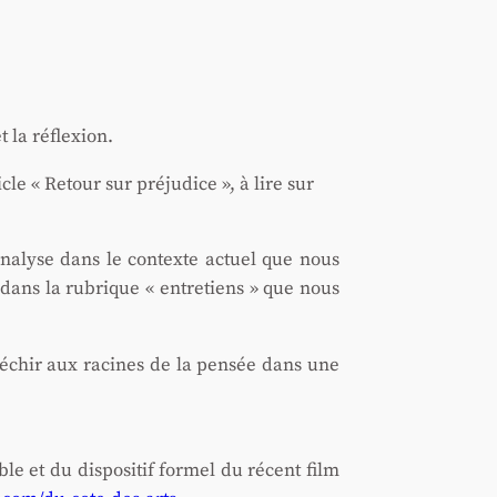
et la réflexion.
cle « Retour sur pré­ju­dice », à lire sur
ha­na­lyse dans le contexte actuel que nous
re dans la rubrique « entre­tiens » que nous
flé­chir aux racines de la pen­sée dans une
le et du dis­po­si­tif for­mel du récent film