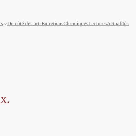
rs
Du côté des arts
Entretiens
Chroniques
Lectures
Actualités
x.