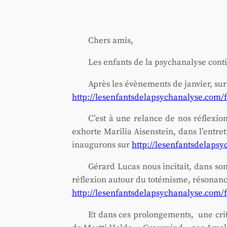
Chers amis,
Les enfants de la psy­cha­na­lyse conti­n
Après les évè­ne­ments de jan­vier, sur
http://lesenfantsdelapsychanalyse.com
C’est à une relance de nos réflexions 
exhorte Mari­lia Aisen­stein, dans l’en­tre
inau­gu­rons sur
http://lesenfantsdelaps
Gérard Lucas nous inci­tait, dans son
réflexion autour du toté­misme, réso­nances 
http://lesenfantsdelapsychanalyse.com
Et dans ces pro­lon­ge­ments, une cri­t