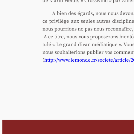
de Mart­ti Helde, « Cross­wind » par Ame­l
A bien des égards, nous nous devons 
ce pri­vi­lège aux seules autres dis­ci­pl
nous pour­rions ne pas nous recon­naître, 
A ce titre, nous vous pro­po­se­rons bien­
tu­lé « Le grand divan média­tique ». Vous
nous sou­hai­te­rions publier vos com­men
(
http://www.lemonde.fr/societe/article/