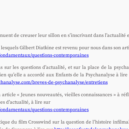
uent de creu­ser leur sillon en s’ins­cri­vant dans l’ac­tua­li­té 
 les­quels Gil­bert Diat­kine est reve­nu pour nous dans son arti
/fondamentaux/questions-contemporaines
sur les ques­tions d’ac­tua­li­té, et sur la place de la psy­c
­tien qu’elle a accor­dé aux Enfants de la Psy­cha­na­lyse à li
ychanalyse.com/breves-de-psychanalyse/entretiens
 article « Jeunes nou­veau­tés, vieilles connais­sances » à ré
d’ac­tua­li­té, à lire sur
/fondamentaux/questions-contemporaines
ique du film Cross­wind sur la ques­tion de l’his­toire infil­mab