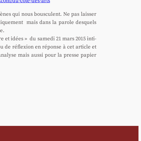
.com/du-cote-des-arts
nes qui nous bous­culent. Ne pas lais­ser
ubli­que­ment mais dans la parole des­quels
e.
re et idées » du same­di 21 mars 2015 inti­
ou de réflexion en réponse à cet article et
­na­lyse mais aus­si pour la presse papier