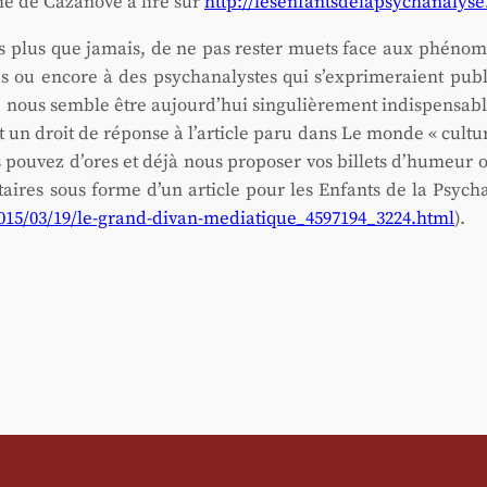
ie de Caza­nove à lire sur
http://lesenfantsdelapsychanalyse
plus que jamais, de ne pas res­ter muets face aux phé­no­mè
ines ou encore à des psy­cha­na­lystes qui s’ex­pri­me­raient p
nous semble être aujourd’­hui sin­gu­liè­re­ment indis­pen­sabl
tôt un droit de réponse à l’ar­ticle paru dans Le monde « cultu
 pou­vez d’ores et déjà nous pro­po­ser vos billets d’hu­meur 
­taires sous forme d’un article pour les Enfants de la Psy­cha
2015/03/19/le-grand-divan-mediatique_4597194_3224.html
).