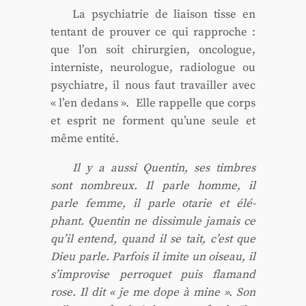
La psy­chia­trie de liai­son tisse en
ten­tant de prou­ver ce qui rap­proche :
que l’on soit chi­rur­gien, onco­logue,
inter­niste, neu­ro­logue, radio­logue ou
psy­chiatre, il nous faut tra­vailler avec
« l’en dedans ». Elle rap­pelle que corps
et esprit ne forment qu’une seule et
même enti­té.
Il y a aus­si Quen­tin, ses timbres
sont nom­breux. Il parle homme, il
parle femme, il parle ota­rie et élé­
phant. Quen­tin ne dis­si­mule jamais ce
qu’il entend, quand il se tait, c’est que
Dieu parle. Par­fois il imite un oiseau, il
s’im­pro­vise per­ro­quet puis fla­mand
rose. Il dit « je me dope à mine ». Son