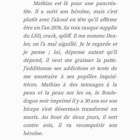
Mathias est là pour une pan­créa­
tite. Il a sui­vi son héroïne, mais c’est
plu­tôt avec l’alcool en tête qu’il affirme
être en l’an 2076. Sa voix rauque sup­plie
du LSD, crack, spliff. Il me nomme Dea­
ler, on l’a mal aiguillé. Je le regarde et
je pense ; lui, dépense autant qu’il
dépend, il veut me grais­ser la patte.
J’additionne ses addic­tions et tente de
me sous­traire à ses pupilles inqui­si­
trices. Mathias à des tatouages à la
peau et la peau sur les os, le Bou­le­
dogue noir impri­mé il y a 30 ans sur son
biceps s’est désor­mais trans­for­mé en
sou­ris. Au bout de deux jours, il sort
contre avis, il va recon­qué­rir son
héroïne.