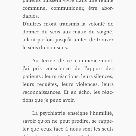
patients puissent vivre dans une réa­li­té
com­mune, com­mu­ni­quer, être abor­
dables.
D’autres m’ont trans­mis la volon­té de
don­ner du sens aux maux du soi­gné,
allant par­fois jusqu’à ten­ter de trou­ver
le sens du non-sens.
Au terme de ce com­men­ce­ment,
j’ai pris conscience de l’apport des
patients : leurs réac­tions, leurs silences,
leurs requêtes, leurs vio­lences, leurs
recon­nais­sances. Et en écho, les réac­
tions que je peux avoir.
La psy­chia­trie enseigne l’humilité,
savoir qu’on ne peut pré­dire, se rap­pe­
ler que ceux face à nous sont les seuls