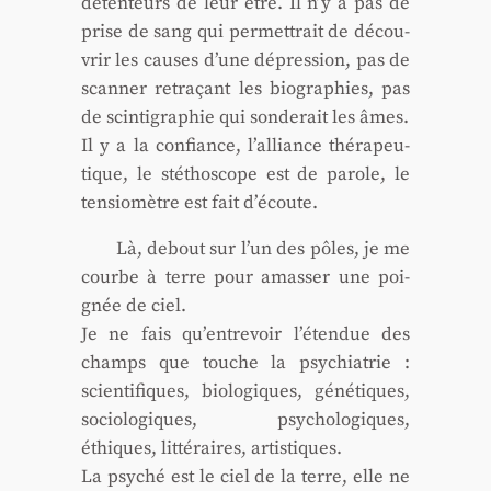
déten­teurs de leur être. Il n’y a pas de
prise de sang qui per­met­trait de décou­
vrir les causes d’une dépres­sion, pas de
scan­ner retra­çant les bio­gra­phies, pas
de scin­ti­gra­phie qui son­de­rait les âmes.
Il y a la confiance, l’alliance thé­ra­peu­
tique, le sté­tho­scope est de parole, le
ten­sio­mètre est fait d’écoute.
Là, debout sur l’un des pôles, je me
courbe à terre pour amas­ser une poi­
gnée de ciel.
Je ne fais qu’entrevoir l’étendue des
champs que touche la psy­chia­trie :
scien­ti­fiques, bio­lo­giques, géné­tiques,
socio­lo­giques, psy­cho­lo­giques,
éthiques, lit­té­raires, artis­tiques.
La psy­ché est le ciel de la terre, elle ne