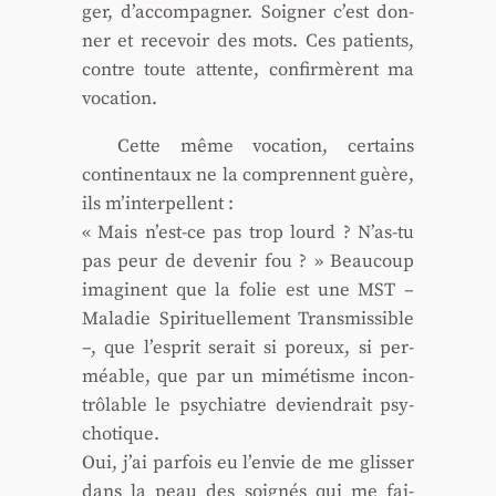
ger, d’accompagner. Soi­gner c’est don­
ner et rece­voir des mots. Ces patients,
contre toute attente, confir­mèrent ma
voca­tion.
Cette même voca­tion, cer­tains
conti­nen­taux ne la com­prennent guère,
ils m’interpellent :
« Mais n’est-ce pas trop lourd ? N’as-tu
pas peur de deve­nir fou ? » Beau­coup
ima­ginent que la folie est une MST –
Mala­die Spi­ri­tuel­le­ment Trans­mis­sible
–, que l’esprit serait si poreux, si per­
méable, que par un mimé­tisme incon­
trô­lable le psy­chiatre devien­drait psy­
cho­tique.
Oui, j’ai par­fois eu l’envie de me glis­ser
dans la peau des soi­gnés qui me fai­