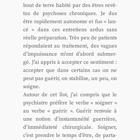
bout de terre habi­té par des êtres revê­
tus de psy­choses chro­niques. Je dus
être rapi­de­ment auto­nome et fus « lan­
cé » dans ces entre­tiens ardus sans
réelle pré­pa­ra­tion. Très peu de patients
répon­daient au trai­te­ment, des vagues
d’impuissance m’ont d’abord sub­mer­
gé. J’ai appris à accep­ter ce sen­ti­ment :
accep­ter que dans cer­tains cas on ne
peut pas gué­rir, on sta­bi­lise, un peu, on
soigne.
Autour de cet îlot, j’ai com­pris que le
psy­chiatre pré­fère le verbe « soi­gner »
au verbe « gué­rir ». Gué­rir ren­voie à
une notion d’instantanéité guer­rière,
d’immédiateté chi­rur­gi­cale. Soi­gner,
c’est prendre le temps d’être, de par­ta­