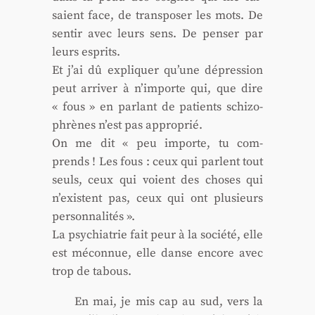
saient face, de trans­po­ser les mots. De
sen­tir avec leurs sens. De pen­ser par
leurs esprits.
Et j’ai dû expli­quer qu’une dépres­sion
peut arri­ver à n’importe qui, que dire
« fous » en par­lant de patients schi­zo­
phrènes n’est pas appro­prié.
On me dit « peu importe, tu com­
prends ! Les fous : ceux qui parlent tout
seuls, ceux qui voient des choses qui
n’existent pas, ceux qui ont plu­sieurs
per­son­na­li­tés ».
La psy­chia­trie fait peur à la socié­té, elle
est mécon­nue, elle danse encore avec
trop de tabous.
En mai, je mis cap au sud, vers la