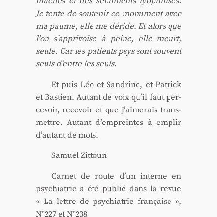
muettes et des sen­ti­ments lyo­phi­li­sés.
Je tente de sou­te­nir ce monu­ment avec
ma paume, elle me déride. Et alors que
l’on s’apprivoise à peine, elle meurt,
seule. Car les patients psys sont sou­vent
seuls d’entre les seuls.
Et puis Léo et San­drine, et Patrick
et Bas­tien. Autant de voix qu’il faut per­
ce­voir, rece­voir et que j’aimerais trans­
mettre. Autant d’empreintes à emplir
d’autant de mots.
Samuel Zit­toun
Car­net de route d’un interne en
psy­chia­trie a été publié dans la revue
« La lettre de psy­chia­trie fran­çaise »,
N°227 et N°238