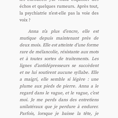
échos et quelques rumeurs. Après tout,
la psy­chia­trie n’est-elle pas la voie des
voix ?
Anna n’a plus d’encre, elle est
mutique depuis main­te­nant près de
deux mois. Elle est atteinte d’une forme
rare de mélan­co­lie, résis­tante aux mots
et à toutes sortes de trai­te­ments. Les
lignes d’antidépresseurs se suc­cèdent
et ne lui sou­tirent aucune syl­labe. Elle
a mai­gri, elle semble si légère : une
plume aux pieds de pierre. Anna a le
regard dans le vague, et le vague, c’est
moi. Je me perds dans des entre­tiens
uni­la­té­raux que je per­dure à endu­rer.
Par­fois, lorsque je baisse la tête, je