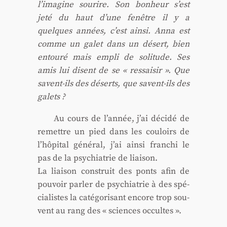
l’imagine sou­rire. Son bon­heur s’est
jeté du haut d’une fenêtre il y a
quelques années, c’est ain­si. Anna est
comme un galet dans un désert, bien
entou­ré mais empli de soli­tude. Ses
amis lui disent de se « res­sai­sir ». Que
savent-ils des déserts, que savent-ils des
galets ?
Au cours de l’année, j’ai déci­dé de
remettre un pied dans les cou­loirs de
l’hô­pi­tal géné­ral, j’ai ain­si fran­chi le
pas de la psy­chia­trie de liai­son.
La liai­son construit des ponts afin de
pou­voir par­ler de psy­chia­trie à des spé­
cia­listes la caté­go­ri­sant encore trop sou­
vent au rang des « sciences occultes ».