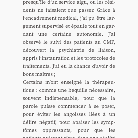
presqu’île d’un ser­vice aigu, où les rési­
dents ne fai­saient que pas­ser. Grâce à
l’encadrement médi­cal, j’ai pu être lar­
ge­ment super­vi­sé et épau­lé tout en gar­
dant une cer­taine auto­no­mie. J’ai
obser­vé le sui­vi des patients au CMP,
décou­vert la psy­chia­trie de liai­son,
appris l’instauration et les pro­to­coles de
trai­te­ments. J’ai eu la chance d’avoir de
bons maîtres ;
Cer­tains m’ont ensei­gné la thé­ra­peu­
tique : comme une béquille néces­saire,
sou­vent indis­pen­sable, pour que la
parole puisse com­men­cer à se poser,
pour évi­ter les angoisses liées à un
délire néga­tif, pour apai­ser les symp­
tômes oppres­sants, pour que les