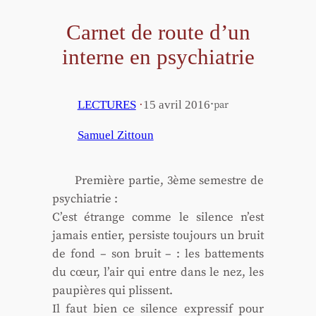
Carnet de route d’un
interne en psychiatrie
·
LECTURES
·
15 avril 2016
par
Samuel Zittoun
Pre­mière par­tie, 3ème semestre de
psy­chia­trie :
C’est étrange comme le silence n’est
jamais entier, per­siste tou­jours un bruit
de fond – son bruit – : les bat­te­ments
du cœur, l’air qui entre dans le nez, les
pau­pières qui plissent.
Il faut bien ce silence expres­sif pour