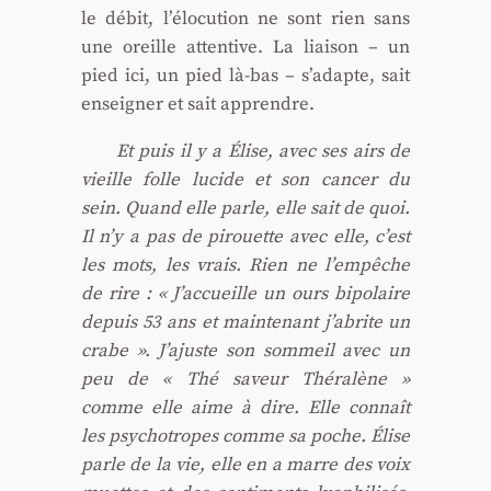
le débit, l’élocution ne sont rien sans
une oreille atten­tive. La liai­son – un
pied ici, un pied là-bas – s’adapte, sait
ensei­gner et sait apprendre.
Et puis il y a Élise, avec ses airs de
vieille folle lucide et son can­cer du
sein. Quand elle parle, elle sait de quoi.
Il n’y a pas de pirouette avec elle, c’est
les mots, les vrais. Rien ne l’empêche
de rire : « J’accueille un ours bipo­laire
depuis 53 ans et main­te­nant j’abrite un
crabe ». J’ajuste son som­meil avec un
peu de « Thé saveur Thé­ra­lène »
comme elle aime à dire. Elle connaît
les psy­cho­tropes comme sa poche. Élise
parle de la vie, elle en a marre des voix