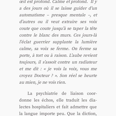
œil est pro­fond. Calme et pro­fond. Il y
a des jours où il se laisse gui­der d’un
auto­ma­tisme – presque men­tale –, et
d’autres ou il veut extraire ses voix
coute que coute jusqu’à se taper la tête
contre le blanc des murs. Ces jours-là
l’éclat guer­rier sup­plante la lumière
calme, sa voix se ferme. On ferme sa
porte, à tort ou à rai­son. L’aube revient
tou­jours, il s’assoit contre un radia­teur
et me dit : « je vois la voix, vous me
croyez Doc­teur ? ». Son réel se heurte
au mien, je ne vois rien.
La psy­chia­trie de liai­son coor­
donne les échos, elle tra­duit les dia­
lectes hos­pi­ta­liers et fait admettre que
la langue importe peu. Que la dic­tion,