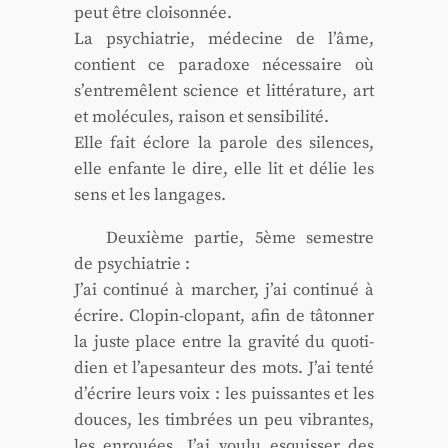
peut être cloi­son­née.
La psy­chia­trie, méde­cine de l’âme,
contient ce para­doxe néces­saire où
s’entremêlent science et lit­té­ra­ture, art
et molé­cules, rai­son et sen­si­bi­li­té.
Elle fait éclore la parole des silences,
elle enfante le dire, elle lit et délie les
sens et les lan­gages.
Deuxième par­tie, 5ème semestre
de psy­chia­trie :
J’ai conti­nué à mar­cher, j’ai conti­nué à
écrire. Clo­pin-clo­pant, afin de tâton­ner
la juste place entre la gra­vi­té du quo­ti­
dien et l’apesanteur des mots. J’ai ten­té
d’écrire leurs voix : les puis­santes et les
douces, les tim­brées un peu vibrantes,
les enrouées. J’ai vou­lu esquis­ser des