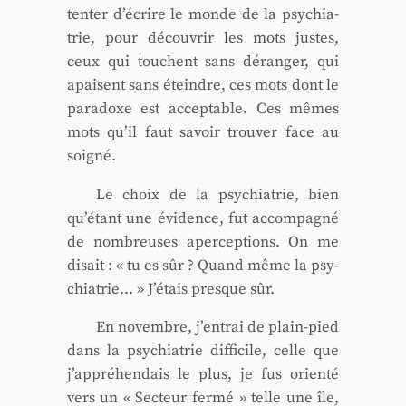
ten­ter d’écrire le monde de la psy­chia­
trie, pour décou­vrir les mots justes,
ceux qui touchent sans déran­ger, qui
apaisent sans éteindre, ces mots dont le
para­doxe est accep­table. Ces mêmes
mots qu’il faut savoir trou­ver face au
soi­gné.
Le choix de la psy­chia­trie, bien
qu’étant une évi­dence, fut accom­pa­gné
de nom­breuses aper­cep­tions. On me
disait : « tu es sûr ? Quand même la psy­
chia­trie… » J’étais presque sûr.
En novembre, j’entrai de plain-pied
dans la psy­chia­trie dif­fi­cile, celle que
j’appréhendais le plus, je fus orien­té
vers un « Sec­teur fer­mé » telle une île,