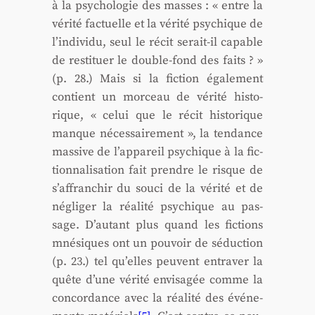
à la psy­cho­lo­gie des masses : « entre la
véri­té fac­tuelle et la véri­té psy­chique de
l’individu, seul le récit serait-il capable
de res­ti­tuer le double-fond des faits ? »
(p. 28.) Mais si la fic­tion éga­le­ment
contient un mor­ceau de véri­té his­to­
rique, « celui que le récit his­to­rique
manque néces­sai­re­ment », la ten­dance
mas­sive de l’appareil psy­chique à la fic­
tion­na­li­sa­tion fait prendre le risque de
s’affranchir du sou­ci de la véri­té et de
négli­ger la réa­li­té psy­chique au pas­
sage. D’autant plus quand les fic­tions
mné­siques ont un pou­voir de séduc­tion
(p. 23.) tel qu’elles peuvent entra­ver la
quête d’une véri­té envi­sa­gée comme la
concor­dance avec la réa­li­té des évé­ne­