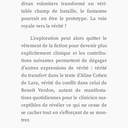
divan volon­tiers trans­for­mé en véri­
table champ de bataille, le fan­tasme
pour­rait en être le pro­to­type. La voie
royale vers la véri­té ?
L’exploration peut alors quit­ter le
vête­ment de la fic­tion pour deve­nir plus
expli­ci­te­ment cli­nique et les contri­bu­
tions sui­vantes per­mettent de déga­ger
d’autres expres­sions de véri­té : véri­té
du trans­fert dans le texte d’Aline Cohen
de Lara, véri­té du conflit dans celui de
Benoît Ver­don, autant de mani­fes­ta­
tions quo­ti­diennes pour le cli­ni­cien sus­
cep­tibles de révé­ler ce qui ne cesse de
se cacher tout en s’efforçant de se mon­
trer.