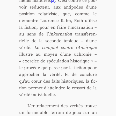
ments maté­riels
[5]
. C’est contre ce pou­
voir séduc­teur, aux anti­podes d’une
posi­tion rela­ti­viste, que, comme le
démontre Lau­rence Kahn, Roth uti­lise
la fic­tion, pour en faire l’incarnation –
au sens de l’
Inkar­na­tion
trans­fé­ren­
tielle de la seconde topique – d’une
véri­té.
Le com­plot contre l’Amérique
illustre au moyen d’une uchro­nie –
« exer­cice de spé­cu­la­tion his­to­rique » –
le pro­cé­dé qui passe par la fic­tion pour
appro­cher la véri­té. Et de conclure
qu’au cœur des faits his­to­riques, la fic­
tion per­met d’atteindre le res­sort de la
véri­té indi­vi­duelle.
L’entrelacement des véri­tés trouve
un for­mi­dable ter­rain de jeux sur un