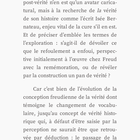
post-véri­té n’en est qu’un ava­tar cari­ca­
tu­ral, mais à la recherche de
la
véri­té
de son his­toire comme l’écrit Isée Ber­
na­teau, enjeu vital de la cure s’il en est.
Et de pré­ci­ser d’emblée les termes de
l’exploration : s’agit-il de dévoi­ler ce
que le refou­le­ment a enfoui, pers­pec­
tive ini­tia­le­ment à l’œuvre chez Freud
avec la remé­mo­ra­tion, ou de révé­ler
par la construc­tion un pan de véri­té ?
Car c’est bien de l’évolution de la
concep­tion freu­dienne de la véri­té dont
témoigne le chan­ge­ment de voca­bu­
laire, jusqu’au concept de véri­té his­to­
rique qui, à défaut d’être sai­sie par la
per­cep­tion ne sau­rait être que retrou­
vée par déduc­tion : le pas­sage de la