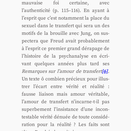
mau­vaise foi cer­taine, avec
l’authenticité (p. 115–116). En ayant à
l’esprit que c’est notam­ment la place du
sexuel dans le trans­fert qui sera un des
motifs de la brouille avec Jung, on sus­
pec­te­ra que Freud avait pro­ba­ble­ment
à l’esprit ce pre­mier grand déra­page de
l’histoire de la psy­cha­na­lyse en écri­
vant quelques années plus tard ses
Remarques sur l’amour de trans­fert
[6]
.
Un texte ô com­bien pré­cieux pour illus­
trer l’écart entre véri­té et réa­li­té :
fausse liai­son mais amour véri­table,
l’amour de trans­fert n’incarne-t-il pas
super­be­ment l’insistance d’une incon­
tes­table véri­té dénuée de toute consi­dé­
ra­tion pour la réa­li­té ? Les faits sont