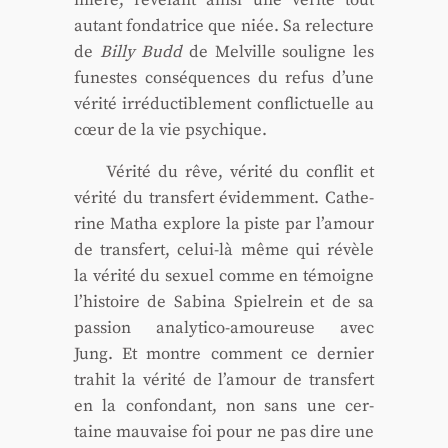
mière, révé­lant ain­si une véri­té tout
autant fon­da­trice que niée. Sa relec­ture
de
Billy Budd
de Mel­ville sou­ligne les
funestes consé­quences du refus d’une
véri­té irré­duc­ti­ble­ment conflic­tuelle au
cœur de la vie psy­chique.
Véri­té du rêve, véri­té du conflit et
véri­té du trans­fert évi­dem­ment. Cathe­
rine Matha explore la piste par l’amour
de trans­fert, celui-là même qui révèle
la véri­té du sexuel comme en témoigne
l’histoire de Sabi­na Spiel­rein et de sa
pas­sion ana­ly­ti­co-amou­reuse avec
Jung. Et montre com­ment ce der­nier
tra­hit la véri­té de l’amour de trans­fert
en la confon­dant, non sans une cer­
taine mau­vaise foi pour ne pas dire une