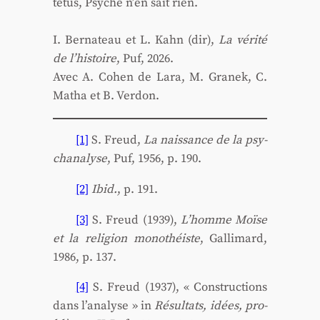
têtus, Psy­ché n’en sait rien.
I. Ber­na­teau et L. Kahn (dir),
La véri­té
de l’histoire
, Puf, 2026.
Avec A. Cohen de Lara, M. Gra­nek, C.
Matha et B. Ver­don.
[1]
S. Freud,
La nais­sance de la psy­
cha­na­lyse
, Puf, 1956, p. 190.
[2]
Ibid.
, p. 191.
[3]
S. Freud (1939),
L’homme Moïse
et la reli­gion mono­théiste
, Gal­li­mard,
1986, p. 137.
[4]
S. Freud (1937), « Construc­tions
dans l’analyse » in
Résul­tats, idées, pro­