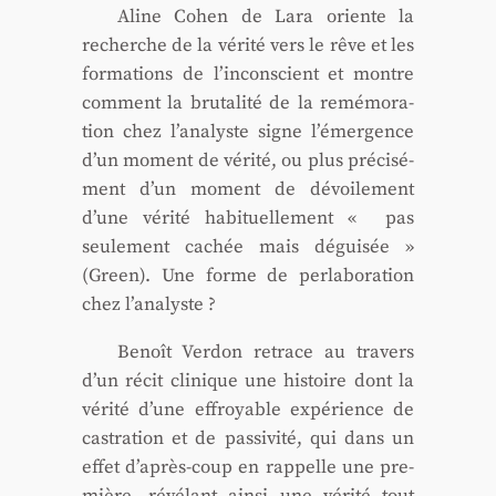
Aline Cohen de Lara oriente la
recherche de la véri­té vers le rêve et les
for­ma­tions de l’inconscient et montre
com­ment la bru­ta­li­té de la remé­mo­ra­
tion chez l’analyste signe l’émergence
d’un moment de véri­té, ou plus pré­ci­sé­
ment d’un moment de dévoi­le­ment
d’une véri­té habi­tuel­le­ment « pas
seule­ment cachée mais dégui­sée »
(Green). Une forme de per­la­bo­ra­tion
chez l’analyste ?
Benoît Ver­don retrace au tra­vers
d’un récit cli­nique une his­toire dont la
véri­té d’une effroyable expé­rience de
cas­tra­tion et de pas­si­vi­té, qui dans un
effet d’après-coup en rap­pelle une pre­