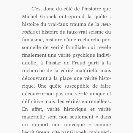
C’est donc du côté de l’histoire que
Michel Gra­nek entre­prend la quête :
his­toire du vrai-faux trau­ma de la
neu­
ro­ti­ca
et his­toire du faux-vrai séisme du
fan­tasme, his­toire d’une recherche per­
son­nelle de véri­té fami­liale qui révèle
fina­le­ment une véri­té psy­chique indi­vi­
duelle, à l’instar de Freud par­ti à la
recherche de la véri­té maté­rielle mais
décou­vrant à la place une véri­té his­to­
rique. Une quête sus­cep­tible de faire
décou­vrir non pas une véri­té unique et
défi­ni­tive mais des véri­tés entre­mê­lées.
En effet, véri­té his­to­rique et véri­té
maté­rielle sont non seule­ment « dans
un rap­port non uni­voque » comme
l’écrit Green, cité par Gra­nek, mais véri­