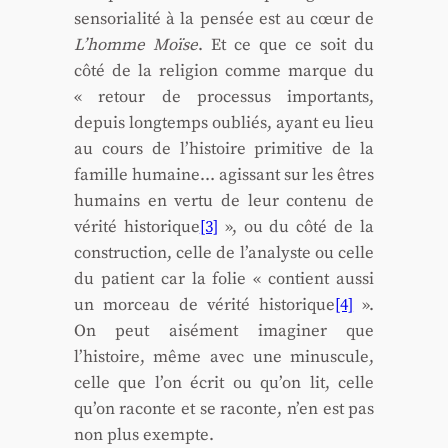
sen­so­ria­li­té à la pen­sée est au cœur de
L’homme Moïse
. Et ce que ce soit du
côté de la reli­gion comme marque du
« retour de pro­ces­sus impor­tants,
depuis long­temps oubliés, ayant eu lieu
au cours de l’histoire pri­mi­tive de la
famille humaine… agis­sant sur les êtres
humains en ver­tu de leur conte­nu de
véri­té his­to­rique
[3]
», ou du côté de la
construc­tion, celle de l’analyste ou celle
du patient car la folie « contient aus­si
un mor­ceau de véri­té his­to­rique
[4]
».
On peut aisé­ment ima­gi­ner que
l’histoire, même avec une minus­cule,
celle que l’on écrit ou qu’on lit, celle
qu’on raconte et se raconte, n’en est pas
non plus exempte.