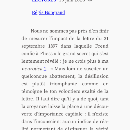
par
Régis Bongrand
Nous ne sommes pas près d’en finir
de mesu­rer l’impact de la lettre du 21
sep­tembre 1897 dans laquelle Freud
confie à Fliess « le grand secret qui s’est
len­te­ment révé­lé : je ne crois plus à ma
neu­ro­ti­ca
[1]
. » Mais loin de sus­ci­ter un
quel­conque abat­te­ment, la dés­illu­sion
est plu­tôt triom­phante comme en
témoigne le ton volon­tiers exal­té de la
lettre. Il faut dire qu’il y a de quoi, tant
la croyance laisse la place à une décou­
verte d’importance capi­tale : il n’existe
dans l’inconscient aucun indice de réa­
li­té per­met­tant de dis­tin­guer la véri­té