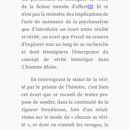
de la fic­tion inves­tie d’affect
[2]
. Et ce
n’est pas la moindre des impli­ca­tions de
l’acte de nais­sance de la psy­cha­na­lyse
que d’introduire un écart entre réa­li­té
et véri­té, un écart que Freud ne ces­se­ra
d’explorer tout au long de sa recherche
et dont témoi­gne­ra l’émergence du
concept de véri­té his­to­rique dans
L’homme Moïse
.
En inter­ro­geant le sta­tut de la véri­
té par le prisme de l’histoire, c’est bien
cet écart que ce recueil de textes pro­
pose de son­der, dans la conti­nui­té de la
rigueur freu­dienne, loin d’un rela­ti­
visme sur le mode de « cha­cun sa véri­
té », et dont on connaît les ravages, la