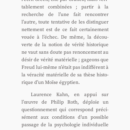
ta­ble­ment com­bi­nées ; par­tir à la
recherche de l’une fait ren­con­trer
l’autre, toute ten­ta­tive de les dis­tin­guer
net­te­ment est de ce fait cer­tai­ne­ment
vouée à l’échec. De même, la décou­
verte de la notion de véri­té his­to­rique
ne vaut sans doute pas renon­ce­ment au
désir de véri­té maté­rielle ; gageons que
Freud lui-même n’était pas indif­fé­rent à
la véra­ci­té maté­rielle de sa thèse his­to­
rique d’un Moïse égyp­tien.
Lau­rence Kahn, en appui sur
l’œuvre de Phi­lip Roth, déploie un
ques­tion­ne­ment qui cor­res­pond pré­ci­
sé­ment aux condi­tions d’un pos­sible
pas­sage de la psy­cho­lo­gie indi­vi­duelle