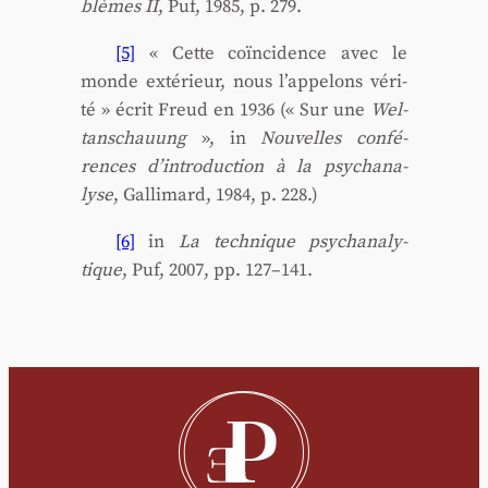
blèmes II
, Puf, 1985, p. 279.
[5]
« Cette coïn­ci­dence avec le
monde exté­rieur, nous l’appelons véri­
té » écrit Freud en 1936 (« Sur une
Wel­
tan­schauung
», in
Nou­velles confé­
rences d’introduction à la psy­cha­na­
lyse
, Gal­li­mard, 1984, p. 228.)
[6]
in
La tech­nique psy­cha­na­ly­
tique
, Puf, 2007, pp. 127–141.