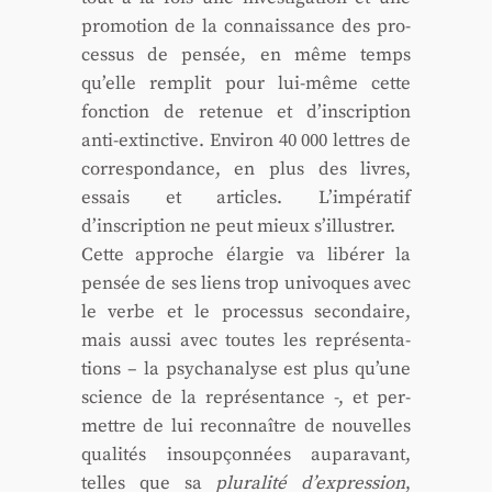
pro­mo­tion de la connais­sance des pro­
ces­sus de pen­sée, en même temps
qu’elle rem­plit pour lui-même cette
fonc­tion de rete­nue et d’inscription
anti-extinc­tive. Envi­ron 40 000 lettres de
cor­res­pon­dance, en plus des livres,
essais et articles. L’impératif
d’inscription ne peut mieux s’illustrer.
Cette approche élar­gie va libé­rer la
pen­sée de ses liens trop uni­voques avec
le verbe et le pro­ces­sus secon­daire,
mais aus­si avec toutes les repré­sen­ta­
tions – la psy­cha­na­lyse est plus qu’une
science de la repré­sen­tance -, et per­
mettre de lui recon­naître de nou­velles
qua­li­tés insoup­çon­nées aupa­ra­vant,
telles que sa
plu­ra­li­té d’expression
,