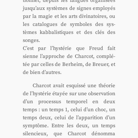
tion­nel, depuis les langues orga­ni­sées
jusqu’aux sys­tèmes de signes employés
par la magie et les arts divi­na­toires, ou
les cata­logues de sym­boles des sys­
tèmes kab­ba­lis­tiques et des clés des
songes.
C’est par l’hystérie que Freud fait
sienne l’approche de Char­cot, com­plé­
tée par celles de Berheim, de Breuer, et
de bien d’autres.
Char­cot avait esquis­sé une théo­rie
de l’hystérie étayée sur une obser­va­tion
d’un pro­ces­sus tem­po­rel en deux
temps : un temps 1, celui d’un choc, un
temps deux, celui de l’apparition d’un
symp­tôme. Entre les deux, un temps
silen­cieux, que Char­cot dénom­ma