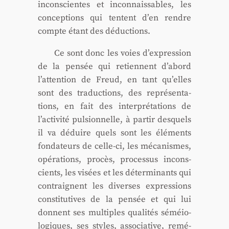
incons­cientes et incon­nais­sables, les
concep­tions qui tentent d’en rendre
compte étant des déduc­tions.
Ce sont donc les voies d’expression
de la pen­sée qui retiennent d’abord
l’attention de Freud, en tant qu’elles
sont des tra­duc­tions, des repré­sen­ta­
tions, en fait des inter­pré­ta­tions de
l’activité pul­sion­nelle, à par­tir des­quels
il va déduire quels sont les élé­ments
fon­da­teurs de celle-ci, les méca­nismes,
opé­ra­tions, pro­cès, pro­ces­sus incons­
cients, les visées et les déter­mi­nants qui
contraignent les diverses expres­sions
consti­tu­tives de la pen­sée et qui lui
donnent ses mul­tiples qua­li­tés séméio­
lo­giques, ses styles, asso­cia­tive, remé­