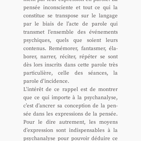
pen­sée incons­ciente et tout ce qui la
consti­tue se trans­pose sur le lan­gage
par le biais de l’acte de parole qui
trans­met l’ensemble des évé­ne­ments
psy­chiques, quels que soient leurs
conte­nus. Remé­mo­rer, fan­tas­mer, éla­
bo­rer, nar­rer, réci­ter, répé­ter se sont
dès lors ins­crits dans cette parole très
par­ti­cu­lière, celle des séances, la
parole d’incidence.
L’intérêt de ce rap­pel est de mon­trer
que ce qui importe à la psy­cha­na­lyse,
c’est d’ancrer sa concep­tion de la pen­
sée dans les expres­sions de la pen­sée.
Pour le dire autre­ment, les moyens
d’expression sont indis­pen­sables à la
psy­cha­na­lyse pour pou­voir déduire ce