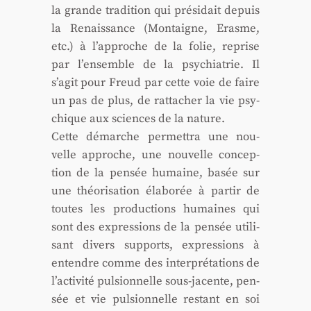
la grande tra­di­tion qui pré­si­dait depuis
la Renais­sance (Mon­taigne, Erasme,
etc.) à l’approche de la folie, reprise
par l’ensemble de la psy­chia­trie. Il
s’agit pour Freud par cette voie de faire
un pas de plus, de rat­ta­cher la vie psy­
chique aux sciences de la nature.
Cette démarche per­met­tra une nou­
velle approche, une nou­velle concep­
tion de la pen­sée humaine, basée sur
une théo­ri­sa­tion éla­bo­rée à par­tir de
toutes les pro­duc­tions humaines qui
sont des expres­sions de la pen­sée uti­li­
sant divers sup­ports, expres­sions à
entendre comme des inter­pré­ta­tions de
l’activité pul­sion­nelle sous-jacente, pen­
sée et vie pul­sion­nelle res­tant en soi