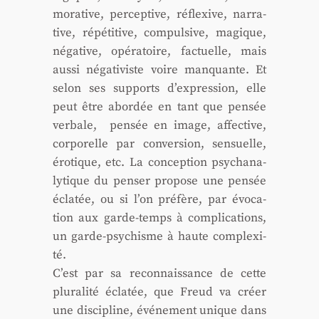
mo­ra­tive, per­cep­tive, réflexive, nar­ra­
tive, répé­ti­tive, com­pul­sive, magique,
néga­tive, opé­ra­toire, fac­tuelle, mais
aus­si néga­ti­viste voire man­quante. Et
selon ses sup­ports d’expression, elle
peut être abor­dée en tant que pen­sée
ver­bale, pen­sée en image, affec­tive,
cor­po­relle par conver­sion, sen­suelle,
éro­tique, etc. La concep­tion psy­cha­na­
ly­tique du pen­ser pro­pose une pen­sée
écla­tée, ou si l’on pré­fère, par évo­ca­
tion aux garde-temps à com­pli­ca­tions,
un garde-psy­chisme à haute com­plexi­
té.
C’est par sa recon­nais­sance de cette
plu­ra­li­té écla­tée, que Freud va créer
une dis­ci­pline, évé­ne­ment unique dans