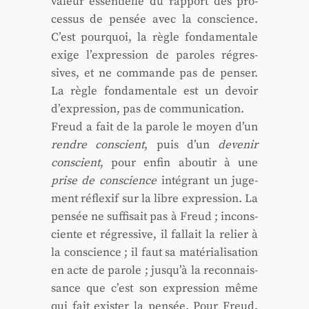
valeur essen­tielle du rap­port des pro­
ces­sus de pen­sée avec la conscience.
C’est pour­quoi, la règle fon­da­men­tale
exige l’expression de paroles régres­
sives, et ne com­mande pas de pen­ser.
La règle fon­da­men­tale est un devoir
d’expression, pas de com­mu­ni­ca­tion.
Freud a fait de la parole le moyen d’un
rendre conscient
, puis d’un
deve­nir
conscient
, pour enfin abou­tir à une
prise de conscience
inté­grant un juge­
ment réflexif sur la libre expres­sion. La
pen­sée ne suf­fi­sait pas à Freud ; incons­
ciente et régres­sive, il fal­lait la relier à
la conscience ; il faut sa maté­ria­li­sa­tion
en acte de parole ; jus­qu’à la recon­nais­
sance que c’est son expres­sion même
qui fait exis­ter la pen­sée. Pour Freud,