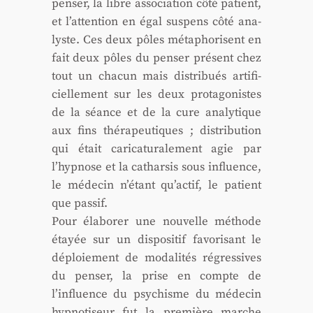
pen­ser, la libre asso­cia­tion côté patient,
et l’attention en égal sus­pens côté ana­
lyste. Ces deux pôles méta­pho­risent en
fait deux pôles du pen­ser pré­sent chez
tout un cha­cun mais dis­tri­bués arti­fi­
ciel­le­ment sur les deux pro­ta­go­nistes
de la séance et de la cure ana­ly­tique
aux fins thé­ra­peu­tiques ; dis­tri­bu­tion
qui était cari­ca­tu­ra­le­ment agie par
l’hypnose et la cathar­sis sous influence,
le méde­cin n’étant qu’ac­tif, le patient
que pas­sif.
Pour éla­bo­rer une nou­velle méthode
étayée sur un dis­po­si­tif favo­ri­sant le
déploie­ment de moda­li­tés régres­sives
du pen­ser, la prise en compte de
l’influence du psy­chisme du méde­cin
hyp­no­ti­seur fut la pre­mière marche