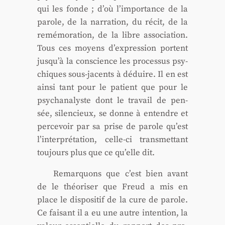
qui les fonde ; d’où l’importance de la
parole, de la nar­ra­tion, du récit, de la
remé­mo­ra­tion, de la libre asso­cia­tion.
Tous ces moyens d’expression portent
jusqu’à la conscience les pro­ces­sus psy­
chiques sous-jacents à déduire. Il en est
ain­si tant pour le patient que pour le
psy­cha­na­lyste dont le tra­vail de pen­
sée, silen­cieux, se donne à entendre et
per­ce­voir par sa prise de parole qu’est
l’interprétation, celle-ci trans­met­tant
tou­jours plus que ce qu’elle dit.
Remar­quons que c’est bien avant
de le théo­ri­ser que Freud a mis en
place le dis­po­si­tif de la cure de parole.
Ce fai­sant il a eu une autre inten­tion, la