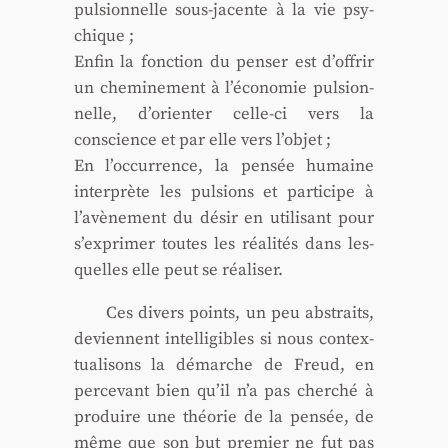
pul­sion­nelle sous-jacente à la vie psy­
chique ;
Enfin la fonc­tion du pen­ser est d’offrir
un che­mi­ne­ment à l’économie pul­sion­
nelle, d’orienter celle-ci vers la
conscience et par elle vers l’objet ;
En l’occurrence, la pen­sée humaine
inter­prète les pul­sions et par­ti­cipe à
l’avènement du désir en uti­li­sant pour
s’exprimer toutes les réa­li­tés dans les­
quelles elle peut se réa­li­ser.
Ces divers points, un peu abs­traits,
deviennent intel­li­gibles si nous contex­
tua­li­sons la démarche de Freud, en
per­ce­vant bien qu’il n’a pas cher­ché à
pro­duire une théo­rie de la pen­sée, de
même que son but pre­mier ne fut pas