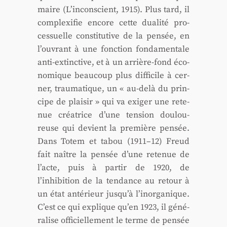
maire (L’inconscient, 1915). Plus tard, il
com­plexi­fie encore cette dua­li­té pro­
ces­suelle consti­tu­tive de la pen­sée, en
l’ouvrant à une fonc­tion fon­da­men­tale
anti-extinc­tive, et à un arrière-fond éco­
no­mique beau­coup plus dif­fi­cile à cer­
ner, trau­ma­tique, un « au-delà du prin­
cipe de plai­sir » qui va exi­ger une rete­
nue créa­trice d’une ten­sion dou­lou­
reuse qui devient la pre­mière pen­sée.
Dans Totem et tabou (1911–12) Freud
fait naître la pen­sée d’une rete­nue de
l’acte, puis à par­tir de 1920, de
l’inhibition de la ten­dance au retour à
un état anté­rieur jusqu’à l’inorganique.
C’est ce qui explique qu’en 1923, il géné­
ra­lise offi­ciel­le­ment le terme de pen­sée