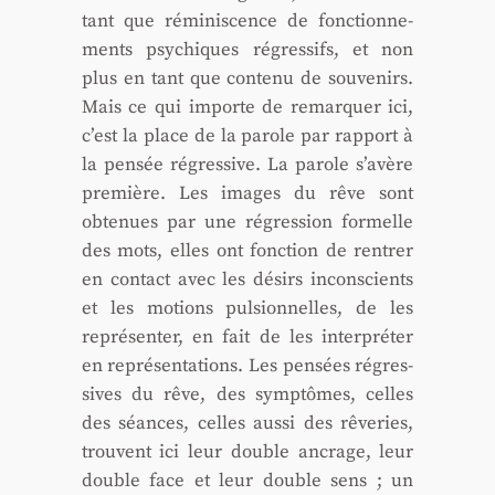
tant que rémi­nis­cence de fonc­tion­ne­
ments psy­chiques régres­sifs, et non
plus en tant que conte­nu de sou­ve­nirs.
Mais ce qui importe de remar­quer ici,
c’est la place de la parole par rap­port à
la pen­sée régres­sive. La parole s’avère
pre­mière. Les images du rêve sont
obte­nues par une régres­sion for­melle
des mots, elles ont fonc­tion de ren­trer
en contact avec les dési­rs incons­cients
et les motions pul­sion­nelles, de les
repré­sen­ter, en fait de les inter­pré­ter
en repré­sen­ta­tions. Les pen­sées régres­
sives du rêve, des symp­tômes, celles
des séances, celles aus­si des rêve­ries,
trouvent ici leur double ancrage, leur
double face et leur double sens ; un