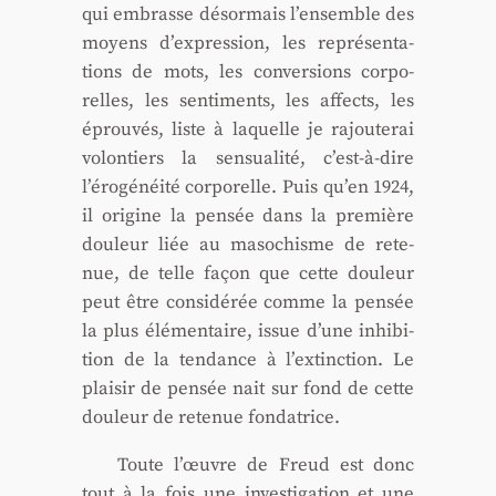
qui embrasse désor­mais l’ensemble des
moyens d’expression, les repré­sen­ta­
tions de mots, les conver­sions cor­po­
relles, les sen­ti­ments, les affects, les
éprou­vés, liste à laquelle je rajou­te­rai
volon­tiers la sen­sua­li­té, c’est-à-dire
l’érogénéité cor­po­relle. Puis qu’en 1924,
il ori­gine la pen­sée dans la pre­mière
dou­leur liée au maso­chisme de rete­
nue, de telle façon que cette dou­leur
peut être consi­dé­rée comme la pen­sée
la plus élé­men­taire, issue d’une inhi­bi­
tion de la ten­dance à l’extinction. Le
plai­sir de pen­sée nait sur fond de cette
dou­leur de rete­nue fon­da­trice.
Toute l’œuvre de Freud est donc
tout à la fois une inves­ti­ga­tion et une