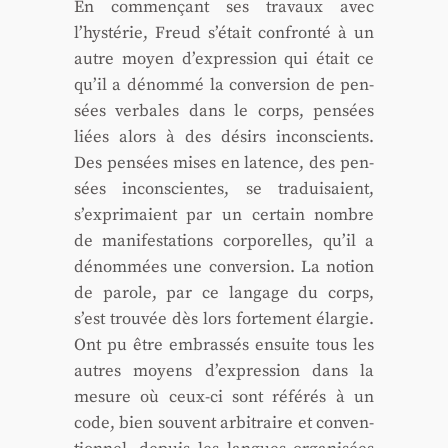
En com­men­çant ses tra­vaux avec
l’hystérie, Freud s’était confron­té à un
autre moyen d’expression qui était ce
qu’il a dénom­mé la conver­sion de pen­
sées ver­bales dans le corps, pen­sées
liées alors à des dési­rs incons­cients.
Des pen­sées mises en latence, des pen­
sées incons­cientes, se tra­dui­saient,
s’exprimaient par un cer­tain nombre
de mani­fes­ta­tions cor­po­relles, qu’il a
dénom­mées une conver­sion. La notion
de parole, par ce lan­gage du corps,
s’est trou­vée dès lors for­te­ment élar­gie.
Ont pu être embras­sés ensuite tous les
autres moyens d’expression dans la
mesure où ceux-ci sont réfé­rés à un
code, bien sou­vent arbi­traire et conven­