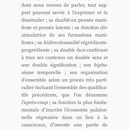
dont nous venons de par­ler, tout sup­
port pou­vant ser­vir à l’exprimer et la
dis­si­mu­ler ; sa
dua­li­té
en pen­sée mani­
feste et pen­sée latente ; sa
fonc­tion dis­
si­mu­la­trice
de ses for­ma­tions mani­
festes ; sa
bidi­rec­tion­na­li­té
régré­diente-
pro­gré­diente ; sa
double face
confé­rant
à tous ses conte­nus un double sens et
une double signi­fi­ca­tion ; son
bipha­
sisme
tem­po­relle ; son orga­ni­sa­tion
d’ensemble selon un pro­cès très par­ti­
cu­lier incluant l’ensemble des qua­li­fi­ca­
tifs pré­cé­dents, que l’on dénomme
l’après-coup
; sa fonc­tion la plus fon­da­
men­tale d’
ins­crire
l’économie pul­sion­
nelle régres­sive dans un lien à la
conscience, d’investir une par­tie de