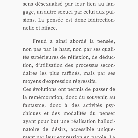
sens désexua­li­sé par leur lien au lan­
gage, un autre sexuel par celui aux pul­
sions. La pen­sée est donc bidi­rec­tion­
nelle et biface.
Freud a ain­si abor­dé la pen­sée,
non pas par le haut, non par ses qua­li­
tés supé­rieures de réflexion, de déduc­
tion, d’utilisation des pro­ces­sus secon­
daires les plus raf­fi­nés, mais par ses
moyens d’expression régres­sifs.
Ces évo­lu­tions ont per­mis de pas­ser de
la remé­mo­ra­tion, donc du sou­ve­nir, au
fan­tasme, donc à des acti­vi­tés psy­
chiques et des moda­li­tés du pen­ser
ayant pour but une réa­li­sa­tion hal­lu­ci­
na­toire de dési­rs, acces­sible uni­que­
ment par leur expres­sion en parole. La