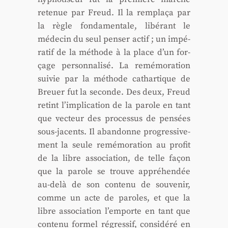
rete­nue par Freud. Il la rem­pla­ça par
la règle fon­da­men­tale, libé­rant le
méde­cin du seul pen­ser actif ; un impé­
ra­tif de la méthode à la place d’un for­
çage per­son­na­li­sé. La remé­mo­ra­tion
sui­vie par la méthode cathar­tique de
Breuer fut la seconde. Des deux, Freud
retint l’implication de la parole en tant
que vec­teur des pro­ces­sus de pen­sées
sous-jacents. Il aban­donne pro­gres­si­ve­
ment la seule remé­mo­ra­tion au pro­fit
de la libre asso­cia­tion, de telle façon
que la parole se trouve appré­hen­dée
au-delà de son conte­nu de sou­ve­nir,
comme un acte de paroles, et que la
libre asso­cia­tion l’emporte en tant que
conte­nu for­mel régres­sif, consi­dé­ré en