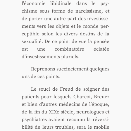
l’économie libi­di­nale dans le psy­
chisme sous forme de nar­cis­sisme, et
de por­ter une autre part des inves­tis­se­
ments vers les objets et le monde per­
cep­tible selon les divers des­tins de la
sexua­li­té. De ce point de vue la pen­sée
est une com­bi­na­toire écla­tée
d’investissements plu­riels.
Repre­nons suc­cinc­te­ment quelques
uns de ces points.
Le sou­ci de Freud de soi­gner des
patients pour les­quels Char­cot, Breuer
et bien d’autres méde­cins de l’époque,
de la fin du XIXe siècle, neu­ro­logues et
psy­chiatres avaient recon­nu la réver­si­
bi­li­té de leurs troubles, sera le mobile