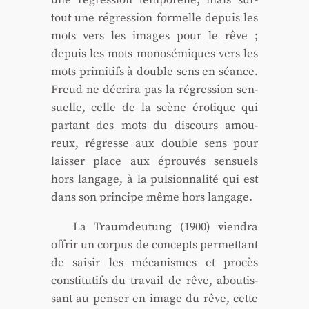
une régres­sion tem­po­relle, mais sur­
tout une régres­sion for­melle depuis les
mots vers les images pour le rêve ;
depuis les mots mono­sé­miques vers les
mots pri­mi­tifs à double sens en séance.
Freud ne décri­ra pas la régres­sion sen­
suelle, celle de la scène éro­tique qui
par­tant des mots du dis­cours amou­
reux, régresse aux double sens pour
lais­ser place aux éprou­vés sen­suels
hors lan­gage, à la pul­sion­na­li­té qui est
dans son prin­cipe même hors lan­gage.
La Traum­deu­tung (1900) vien­dra
offrir un cor­pus de concepts per­met­tant
de sai­sir les méca­nismes et pro­cès
consti­tu­tifs du tra­vail de rêve, abou­tis­
sant au pen­ser en image du rêve, cette