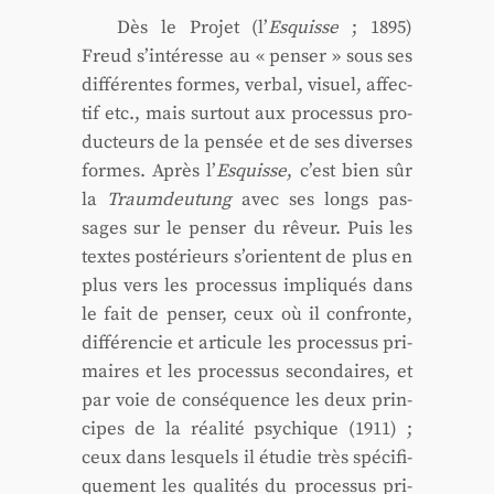
Dès le Pro­jet (l’
Esquisse
; 1895)
Freud s’intéresse au « pen­ser » sous ses
dif­fé­rentes formes, ver­bal, visuel, affec­
tif etc., mais sur­tout aux pro­ces­sus pro­
duc­teurs de la pen­sée et de ses diverses
formes. Après l’
Esquisse
, c’est bien sûr
la
Traum­deu­tung
avec ses longs pas­
sages sur le pen­ser du rêveur. Puis les
textes pos­té­rieurs s’orientent de plus en
plus vers les pro­ces­sus impli­qués dans
le fait de pen­ser, ceux où il confronte,
dif­fé­ren­cie et arti­cule les pro­ces­sus pri­
maires et les pro­ces­sus secon­daires, et
par voie de consé­quence les deux prin­
cipes de la réa­li­té psy­chique (1911) ;
ceux dans les­quels il étu­die très spé­ci­fi­
que­ment les qua­li­tés du pro­ces­sus pri­