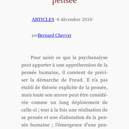
·
ARTICLES
·
6 décembre 2016
Bernard Chervet
par
Pour sai­sir ce que la psy­cha­na­lyse
peut appor­ter à une appré­hen­sion de la
pen­sée humaine, il convient de pré­ci­
ser la démarche de Freud. Il n’a pas
éta­bli de théo­rie expli­cite de la pen­sée,
mais toute son œuvre peut être consi­dé­
rée comme un long déploie­ment de
celle-ci ; tout à la fois une réa­li­sa­tion de
sa pen­sée et une éla­bo­ra­tion de la pen­
sée humaine ; l’émergence d’une pen­