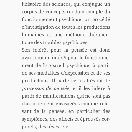
l’histoire des sciences, qui conjugue un
cor­pus de concepts ren­dant compte du
fonc­tion­ne­ment psy­chique, un pro­cé­dé
d’investigation de toutes les pro­duc­tions
humaines et une méthode thé­ra­peu­
tique des troubles psy­chiques.
Son inté­rêt pour la pen­sée est donc
avant tout un inté­rêt pour le fonc­tion­ne­
ment de l’appareil psy­chique, à par­tir
de ses moda­li­tés d’expression et de ses
pro­duc­tions. Il parle certes très tôt de
pro­ces­sus de pen­sée
, et il les infère à
par­tir de mani­fes­ta­tions qui ne sont pas
clas­si­que­ment envi­sa­gées comme rele­
vant de la pen­sée, en par­ti­cu­lier des
symp­tômes, des affects et éprou­vés cor­
po­rels, des rêves, etc.