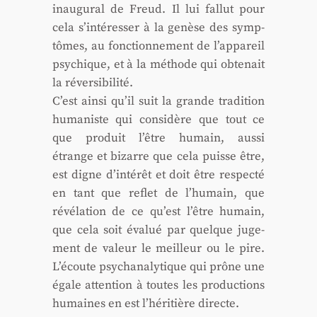
inau­gu­ral de Freud. Il lui fal­lut pour
cela s’intéresser à la genèse des symp­
tômes, au fonc­tion­ne­ment de l’appareil
psy­chique, et à la méthode qui obte­nait
la réver­si­bi­li­té.
C’est ain­si qu’il suit la grande tra­di­tion
huma­niste qui consi­dère que tout ce
que pro­duit l’être humain, aus­si
étrange et bizarre que cela puisse être,
est digne d’intérêt et doit être res­pec­té
en tant que reflet de l’humain, que
révé­la­tion de ce qu’est l’être humain,
que cela soit éva­lué par quelque juge­
ment de valeur le meilleur ou le pire.
L’écoute psy­cha­na­ly­tique qui prône une
égale atten­tion à toutes les pro­duc­tions
humaines en est l’héritière directe.