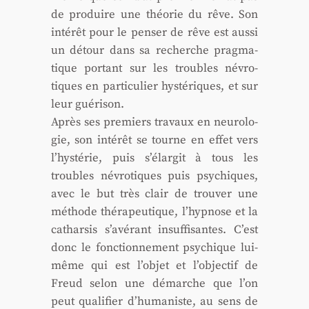
de pro­duire une théo­rie du rêve. Son
inté­rêt pour le pen­ser de rêve est aus­si
un détour dans sa recherche prag­ma­
tique por­tant sur les troubles névro­
tiques en par­ti­cu­lier hys­té­riques, et sur
leur gué­ri­son.
Après ses pre­miers tra­vaux en neu­ro­lo­
gie, son inté­rêt se tourne en effet vers
l’hystérie, puis s’élargit à tous les
troubles névro­tiques puis psy­chiques,
avec le but très clair de trou­ver une
méthode thé­ra­peu­tique, l’hypnose et la
cathar­sis s’avérant insuf­fi­santes. C’est
donc le fonc­tion­ne­ment psy­chique lui-
même qui est l’objet et l’objectif de
Freud selon une démarche que l’on
peut qua­li­fier d’humaniste, au sens de