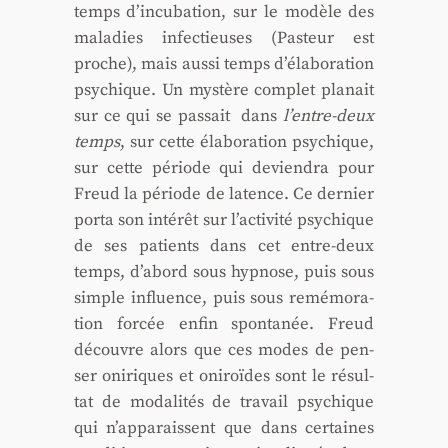
temps d’incubation, sur le modèle des
mala­dies infec­tieuses (Pas­teur est
proche), mais aus­si temps d’élaboration
psy­chique. Un mys­tère com­plet pla­nait
sur ce qui se pas­sait dans
l’entre-deux
temps
, sur cette éla­bo­ra­tion psy­chique,
sur cette période qui devien­dra pour
Freud la période de latence. Ce der­nier
por­ta son inté­rêt sur l’activité psy­chique
de ses patients dans cet entre-deux
temps, d’abord sous hyp­nose, puis sous
simple influence, puis sous remé­mo­ra­
tion for­cée enfin spon­ta­née. Freud
découvre alors que ces modes de pen­
ser oni­riques et oni­roïdes sont le résul­
tat de moda­li­tés de tra­vail psy­chique
qui n’apparaissent que dans cer­taines