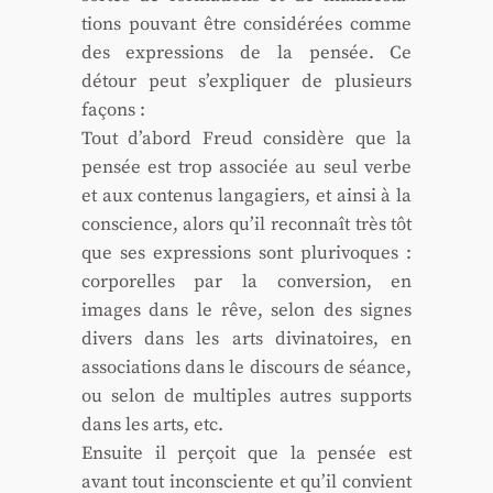
tions pou­vant être consi­dé­rées comme
des expres­sions de la pen­sée. Ce
détour peut s’expliquer de plu­sieurs
façons :
Tout d’abord Freud consi­dère que la
pen­sée est trop asso­ciée au seul verbe
et aux conte­nus lan­ga­giers, et ain­si à la
conscience, alors qu’il recon­naît très tôt
que ses expres­sions sont plu­ri­voques :
cor­po­relles par la conver­sion, en
images dans le rêve, selon des signes
divers dans les arts divi­na­toires, en
asso­cia­tions dans le dis­cours de séance,
ou selon de mul­tiples autres sup­ports
dans les arts, etc.
Ensuite il per­çoit que la pen­sée est
avant tout incons­ciente et qu’il convient