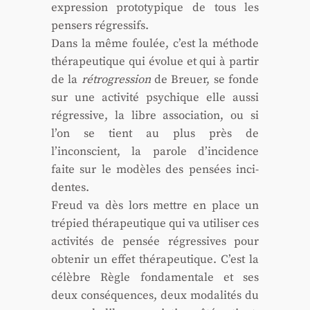
expres­sion pro­to­ty­pique de tous les
pen­sers régres­sifs.
Dans la même fou­lée, c’est la méthode
thé­ra­peu­tique qui évo­lue et qui à par­tir
de la
rétro­gres­sion
de Breuer, se fonde
sur une acti­vi­té psy­chique elle aus­si
régres­sive, la libre asso­cia­tion, ou si
l’on se tient au plus près de
l’inconscient, la parole d’incidence
faite sur le modèles des pen­sées inci­
dentes.
Freud va dès lors mettre en place un
tré­pied thé­ra­peu­tique qui va uti­li­ser ces
acti­vi­tés de pen­sée régres­sives pour
obte­nir un effet thé­ra­peu­tique. C’est la
célèbre Règle fon­da­men­tale et ses
deux consé­quences, deux moda­li­tés du