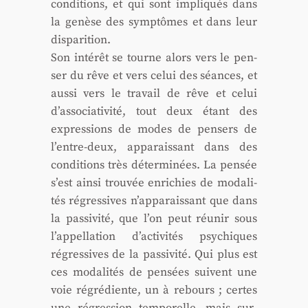
condi­tions, et qui sont impli­qués dans
la genèse des symp­tômes et dans leur
dis­pa­ri­tion.
Son inté­rêt se tourne alors vers le pen­
ser du rêve et vers celui des séances, et
aus­si vers le tra­vail de rêve et celui
d’associativité, tout deux étant des
expres­sions de modes de pen­sers de
l’entre-deux, appa­rais­sant dans des
condi­tions très déter­mi­nées. La pen­sée
s’est ain­si trou­vée enri­chies de moda­li­
tés régres­sives n’apparaissant que dans
la pas­si­vi­té, que l’on peut réunir sous
l’appellation d’activités psy­chiques
régres­sives de la pas­si­vi­té. Qui plus est
ces moda­li­tés de pen­sées suivent une
voie régré­diente, un à rebours ; certes