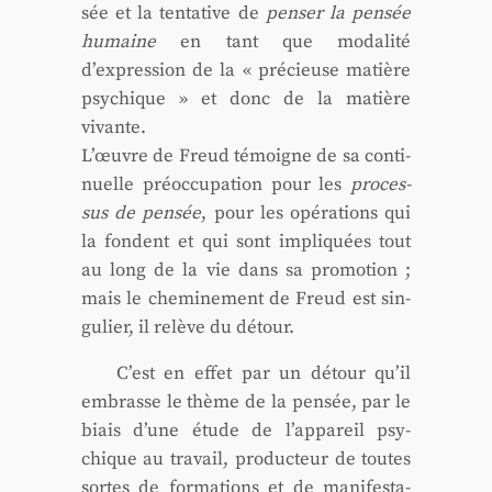
sée et la ten­ta­tive de
pen­ser la pen­sée
humaine
en tant que moda­li­té
d’expression de la « pré­cieuse matière
psy­chique » et donc de la matière
vivante.
L’œuvre de Freud témoigne de sa conti­
nuelle pré­oc­cu­pa­tion pour les
pro­ces­
sus de pen­sée
, pour les opé­ra­tions qui
la fondent et qui sont impli­quées tout
au long de la vie dans sa pro­mo­tion ;
mais le che­mi­ne­ment de Freud est sin­
gu­lier, il relève du détour.
C’est en effet par un détour qu’il
embrasse le thème de la pen­sée, par le
biais d’une étude de l’appareil psy­
chique au tra­vail, pro­duc­teur de toutes
sortes de for­ma­tions et de mani­fes­ta­