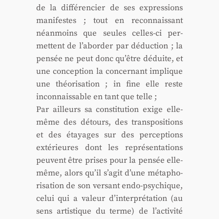
de la dif­fé­ren­cier de ses expres­sions
mani­festes ; tout en recon­nais­sant
néan­moins que seules celles-ci per­
mettent de l’aborder par déduc­tion ; la
pen­sée ne peut donc qu’être déduite, et
une concep­tion la concer­nant implique
une théo­ri­sa­tion ; in fine elle reste
incon­nais­sable en tant que telle ;
Par ailleurs sa consti­tu­tion exige elle-
même des détours, des trans­po­si­tions
et des étayages sur des per­cep­tions
exté­rieures dont les repré­sen­ta­tions
peuvent être prises pour la pen­sée elle-
même, alors qu’il s’agit d’une méta­pho­
ri­sa­tion de son ver­sant endo-psy­chique,
celui qui a valeur d’interprétation (au
sens artis­tique du terme) de l’activité