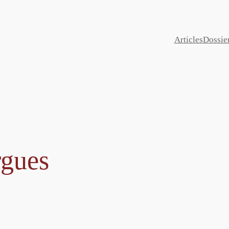
Articles
Dossie
rgues